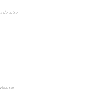
e
»
de votre
tics sur