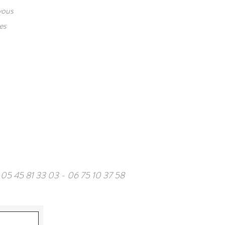
vous
es
: 05 45 81 33 03 - 06 75 10 37 58