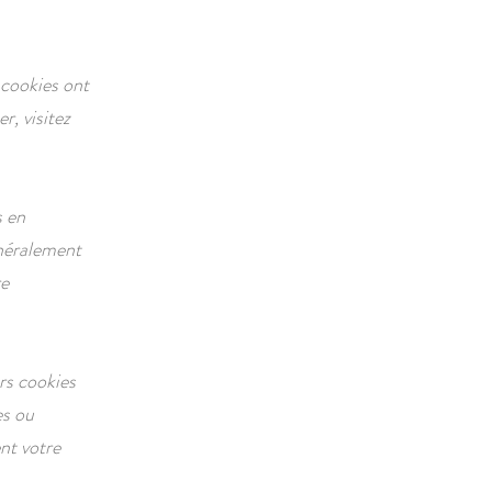
 cookies ont
r, visitez
s en
énéralement
re
rs cookies
es ou
nt votre